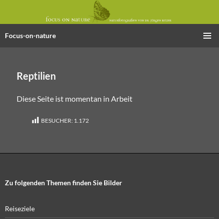
Focus-on-nature
Zum
PRIMÄR
Inhalt
MENÜ
springen
Reptilien
Diese Seite ist momentan in Arbeit
BESUCHER:
1.172
Zu folgenden Themen finden Sie Bilder
Reiseziele