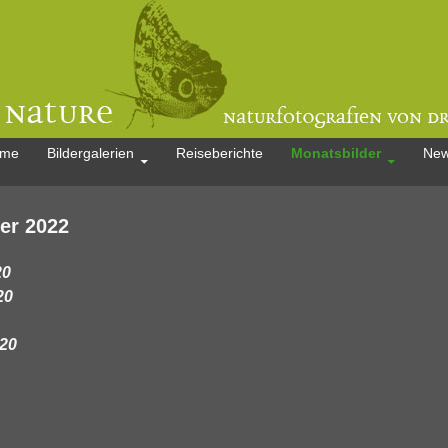
m Inhalt springen
me
Bildergalerien
Reiseberichte
Monatsbilder
New
er 2022
20
20
20