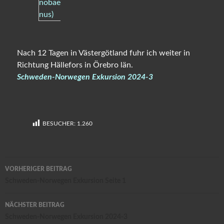
Nach 12 Tagen in Västergötland fuhr ich weiter in
Richtung Hällefors in Örebro län.
Schweden-Norwegen Exkursion 2024-3
BESUCHER:
1.260
Beitragsnavigation
VORHERIGER BEITRAG
Schweden-Norwegen Exkursion Seite 1
NÄCHSTER BEITRAG
Schweden-Norwegen Exkursion 2024-3