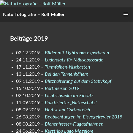
Zum
Inhalt
Naturfotografie – Rolf Müller
springen
PRIMÄR
MENÜ
Beiträge 2019
02.12.2019 –
Bilder mit Lightroom exportieren
24.11.2019 –
Luderplatz für Mäusebussarde
17.11.2019 –
Turmfalken-Nistkasten
13.11.2019 –
Bei den Tannenhähern
09.11.2019 –
Blitzhalterung auf dem Stativkopf
15.10.2019 –
Bartmeisen 2019
02.10.2019 –
Lichtschranke im Einsatz
11.09.2019 –
Praktizierter „Naturschutz“
08.09.2019 –
Herbst am Gartenteich
26.08.2019 –
Beobachtungen im Eisvogelrevier 2019
08.08.2019 –
Bienenfresser-Flugaufnahmen
24.06.2019 –
Kurztripp Lago Maggiore